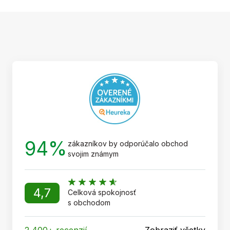
Z
á
p
ä
t
i
e
94%
zákazníkov by odporúčalo obchod
svojim známym
4,7
Celková spokojnosť
s obchodom