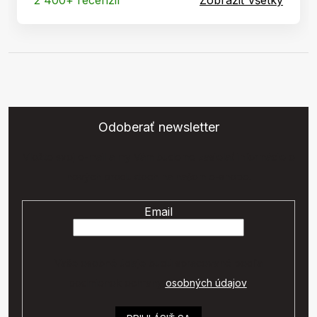
2 400+ recenzií
Zobraziť všetky
Odoberať newsletter
Vložte svoj e-mail a my Vám budeme zasielať informácie o
nových produktoch na našom e-shope.
Email
Vaše osobné údaje budú spracované podľa
podmienok ochrany
osobných údajov
.