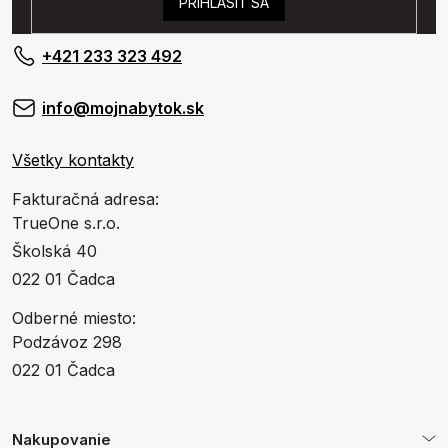
PRIHLÁSIŤ SA
+421 233 323 492
info@mojnabytok.sk
Všetky kontakty
Fakturačná adresa:
TrueOne s.r.o.
Školská 40
022 01 Čadca
Odberné miesto:
Podzávoz 298
022 01 Čadca
Nakupovanie