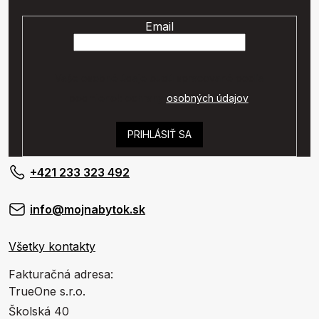
Email
Vaše osobné údaje budú spracované podľa
podmienok ochrany
osobných údajov
.
PRIHLÁSIŤ SA
+421 233 323 492
info@mojnabytok.sk
Všetky kontakty
Fakturačná adresa:
TrueOne s.r.o.
Školská 40