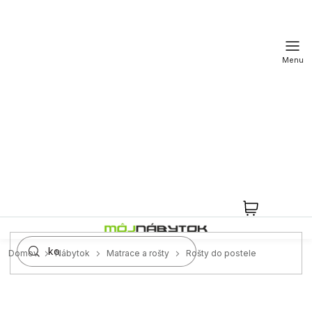
Prejsť
na
obsah
NÁKUPN
KOŠÍK
Domov
Nábytok
Matrace a rošty
Rošty do postele