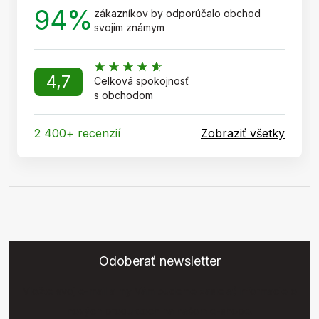
94%
zákazníkov by odporúčalo obchod
svojim známym
4,7
Celková spokojnosť
s obchodom
2 400+ recenzií
Zobraziť všetky
Odoberať newsletter
Vložte svoj e-mail a my Vám budeme zasielať informácie o
nových produktoch na našom e-shope.