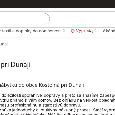
Výpredaj
 textil a doplnky do domácnosti
Akčná
unaji
pri Dunaji
ábytku do obce Kostolná pri Dunaji
 dôležitosti spoľahlivej dopravy a preto sa snažíme zabezp
ytku priamo k vám domov. Bez ohľadu na veľkosť objedná
našu profesionálnu a starostlivú dopravu.
núka jednoduchý a intuitívny nákupný proces. Stačí vybrať
okračovať v objednávke. Náš tím odborníkov sa postará o 