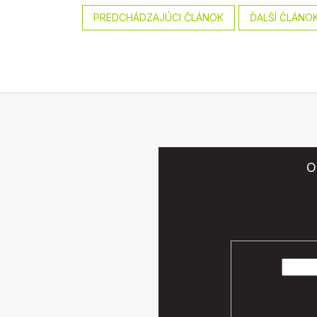
PREDCHÁDZAJÚCI ČLÁNOK
ĎALŠÍ ČLÁNO
O
Vložte svoj e-mail a my Vám bud
Vaše osobn