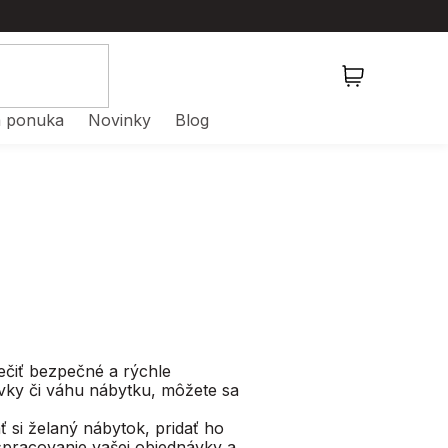
NÁKUPNÝ
KOŠÍK
 ponuka
Novinky
Blog
ečiť bezpečné a rýchle
vky či váhu nábytku, môžete sa
 si želaný nábytok, pridať ho
spracovanie vašej objednávky a