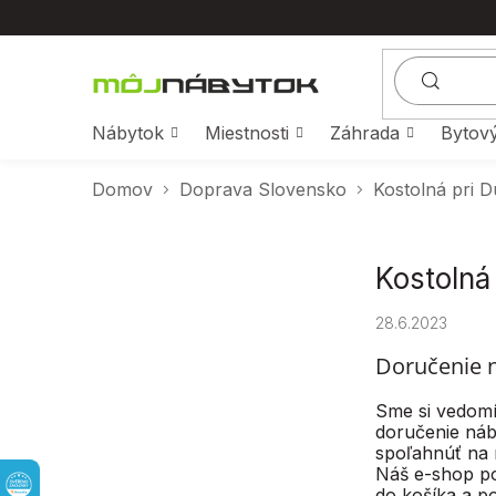
Prejsť
na
obsah
Nábytok
Miestnosti
Záhrada
Bytový
Domov
Doprava Slovensko
Kostolná pri D
B
Kostolná 
o
č
28.6.2023
n
ý
Doručenie n
p
Sme si vedomí
a
doručenie náb
n
spoľahnúť na 
e
Náš e-shop po
l
do košíka a p