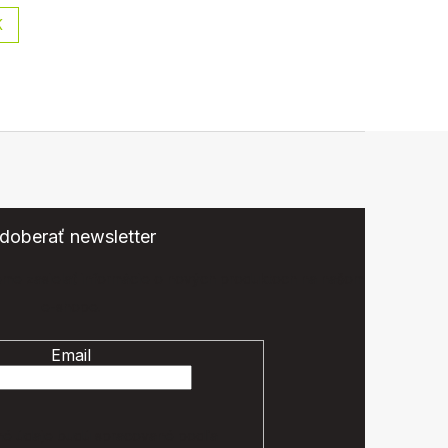
K
doberať newsletter
eme zasielať informácie o nových produktoch na našom
e-shope.
Email
é údaje budú spracované podľa