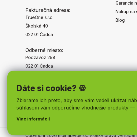
Garancia n
Fakturačná adresa:
Nákup na 
TrueOne s.r.o.
Blog
Školská 40
022 01 Čadca
Odberné miesto:
Podzávoz 298
022 01 Čadca
Dáte si cookie? 🍪
Zbierame ich preto, aby sme vám vedeli ukázať náb
súhlasom vám odporučíme vhodnejšie produkty — 
Viac informácií
Copyright 2026
mojnabytok.sk
. Všetky práva vyhrade