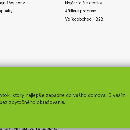
ajnižšej ceny
Najčastejšie otázky
splátky
Affiliate program
Veľkoobchod - B2B
ytok, ktorý najlepšie zapadne do vášho domova. S vaším
bez zbytočného obťažovania.
né.
Upraviť nastavenie cookies