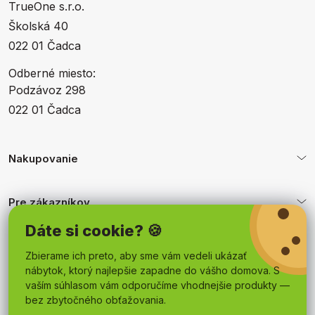
TrueOne s.r.o.
Školská 40
022 01 Čadca
Odberné miesto:
Podzávoz 298
022 01 Čadca
Nakupovanie
Pre zákazníkov
Dáte si cookie? 🍪
Obchodné podmienky
Zbierame ich preto, aby sme vám vedeli ukázať
nábytok, ktorý najlepšie zapadne do vášho domova. S
vaším súhlasom vám odporučíme vhodnejšie produkty —
bez zbytočného obťažovania.