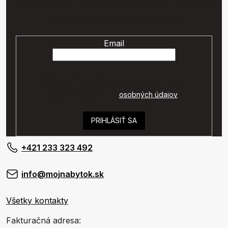
Vložte svoj e-mail a my Vám budeme zasielať informácie o
nových produktoch na našom e-shope.
Email
Vaše osobné údaje budú spracované podľa
podmienok ochrany
osobných údajov
.
PRIHLÁSIŤ SA
+421 233 323 492
info@mojnabytok.sk
Všetky kontakty
Fakturačná adresa: