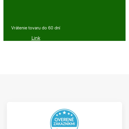
Vrátenie tovaru do 60 dní
Link
Z
á
p
ä
t
i
e