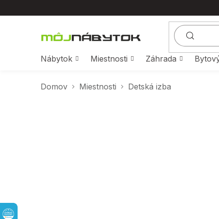
Prejsť
na
obsah
Nábytok
Miestnosti
Záhrada
Bytový
Domov
Miestnosti
Detská izba