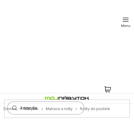
Prejsť
na
obsah
NÁKUPN
KOŠÍK
Domov
Nábytok
Matrace a rošty
Rošty do postele