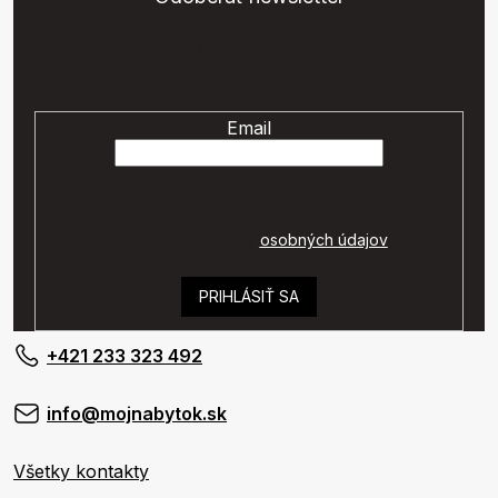
Vložte svoj e-mail a my Vám budeme zasielať informácie o
nových produktoch na našom e-shope.
Email
Vaše osobné údaje budú spracované podľa
podmienok ochrany
osobných údajov
.
PRIHLÁSIŤ SA
+421 233 323 492
info@mojnabytok.sk
Všetky kontakty