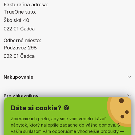
Fakturačná adresa:
TrueOne s.r.o.
Školská 40
022 01 Čadca
Odberné miesto:
Podzávoz 298
022 01 Čadca
Nakupovanie
Pre zákazníkov
Dáte si cookie? 🍪
Obchodné podmienky
Zbierame ich preto, aby sme vám vedeli ukázať
nábytok, ktorý najlepšie zapadne do vášho domova. S
vaším súhlasom vám odporučíme vhodnejšie produkty —