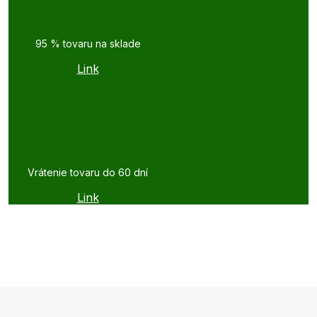
95 % tovaru na sklade
Link
Vrátenie tovaru do 60 dní
Link
Z
á