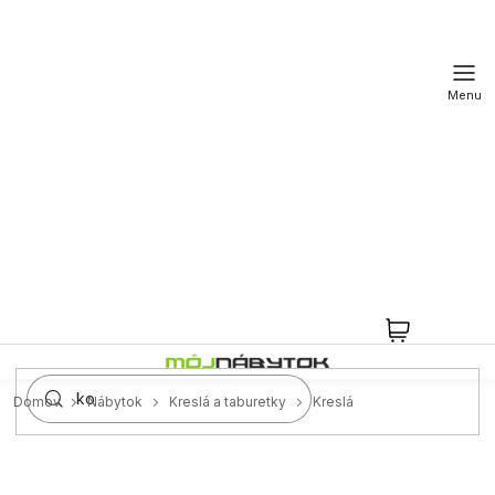
Prejsť
na
obsah
NÁKUPN
KOŠÍK
Domov
Nábytok
Kreslá a taburetky
Kreslá