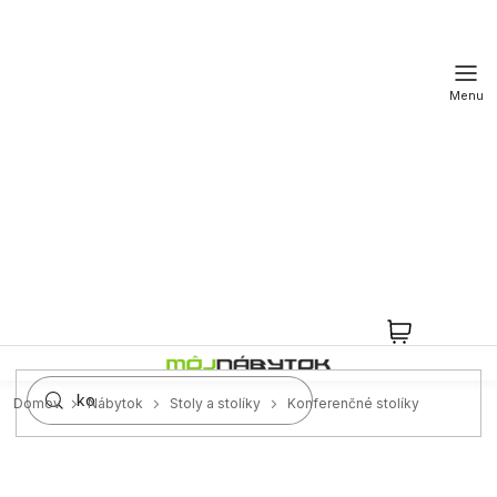
Prejsť
na
obsah
NÁKUPN
KOŠÍK
Domov
Nábytok
Stoly a stolíky
Konferenčné stolíky