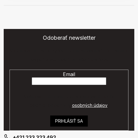
Odoberať newsletter
Vložte svoj e-mail a my Vám budeme zasielať informácie o
nových produktoch na našom e-shope.
Email
Vaše osobné údaje budú spracované podľa
podmienok ochrany
osobných údajov
.
PRIHLÁSIŤ SA
+421 233 323 492