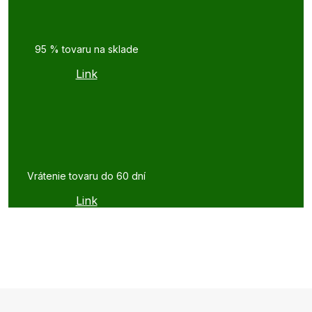
95 % tovaru na sklade
Link
Vrátenie tovaru do 60 dní
Link
Z