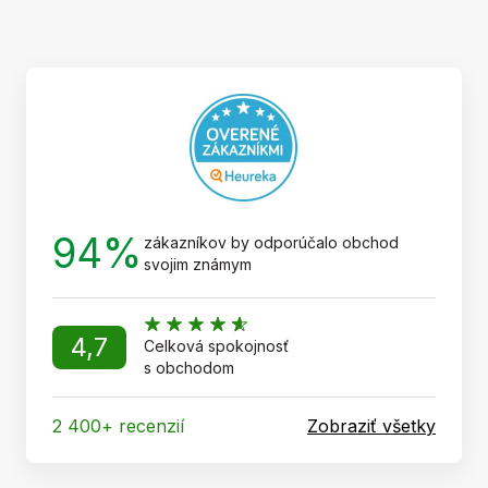
á
p
ä
t
i
e
94%
zákazníkov by odporúčalo obchod
svojim známym
4,7
Celková spokojnosť
s obchodom
2 400+ recenzií
Zobraziť všetky