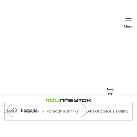
Prejsť
na
obsah
NÁKUPN
KOŠÍK
Domov
Nábytok
Komody a skrinky
Detské police a skrinky