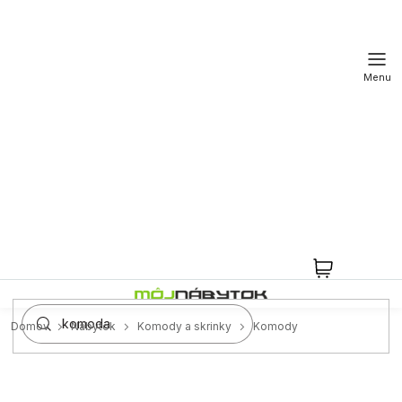
Prejsť
na
obsah
NÁKUPN
KOŠÍK
Domov
Nábytok
Komody a skrinky
Komody