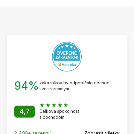
Z
á
p
ä
t
i
e
94%
zákazníkov by odporúčalo obchod
svojim známym
4,7
Celková spokojnosť
s obchodom
2 400+ recenzií
Zobraziť všetky