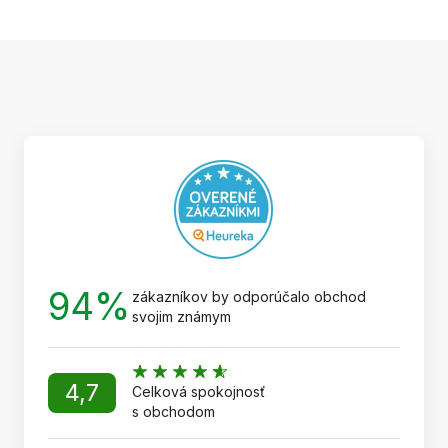
Z
á
p
ä
t
i
e
94%
zákazníkov by odporúčalo obchod
svojim známym
4,7
Celková spokojnosť
s obchodom