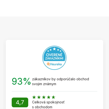
Z
á
p
ä
t
i
e
93%
zákazníkov by odporúčalo obchod
svojim známym
4,7
Celková spokojnosť
s obchodom