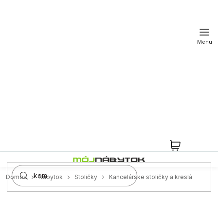
Prejsť
na
obsah
NÁKUPN
KOŠÍK
Domov
Nábytok
Stoličky
Kancelárske stoličky a kreslá