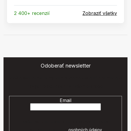
2 400+ recenzií
Zobraziť všetky
Odoberať newsletter
Vložte svoj e-mail a my Vám budeme zasielať informácie o
nových produktoch na našom e-shope.
Email
Vaše osobné údaje budú spracované podľa
podmienok ochrany
osobných údajov
.