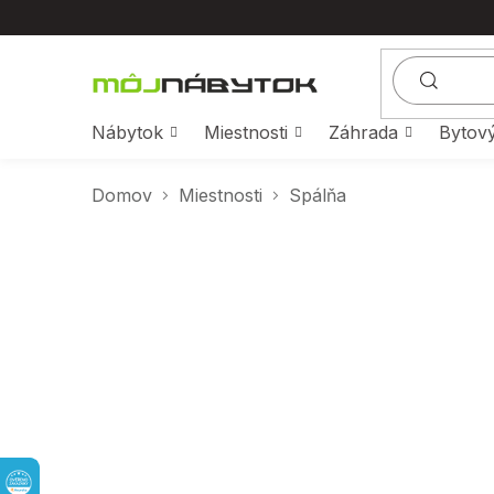
Prejsť
na
obsah
Nábytok
Miestnosti
Záhrada
Bytový
Domov
Miestnosti
Spálňa