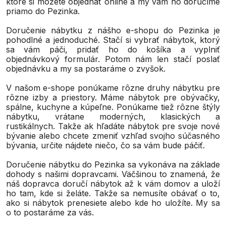
ktoré si môžete objednať online a my vám ho doručíme
priamo do Pezinka.
Doručenie nábytku z nášho e-shopu do Pezinka je
pohodlné a jednoduché. Stačí si vybrať nábytok, ktorý
sa vám páči, pridať ho do košíka a vyplniť
objednávkový formulár. Potom nám len stačí poslať
objednávku a my sa postaráme o zvyšok.
V našom e-shope ponúkame rôzne druhy nábytku pre
rôzne izby a priestory. Máme nábytok pre obývačky,
spálne, kuchyne a kúpeľne. Ponúkame tiež rôzne štýly
nábytku, vrátane moderných, klasických a
rustikálnych. Takže ak hľadáte nábytok pre svoje nové
bývanie alebo chcete zmeniť vzhľad svojho súčasného
bývania, určite nájdete niečo, čo sa vám bude páčiť.
Doručenie nábytku do Pezinka sa vykonáva na základe
dohody s našimi dopravcami. Väčšinou to znamená, že
náš dopravca doručí nábytok až k vám domov a uloží
ho tam, kde si želáte. Takže sa nemusíte obávať o to,
ako si nábytok prenesiete alebo kde ho uložíte. My sa
o to postaráme za vás.