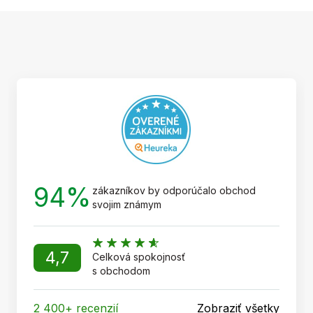
Z
á
p
ä
t
i
e
94%
zákazníkov by odporúčalo obchod
svojim známym
4,7
Celková spokojnosť
s obchodom
2 400+ recenzií
Zobraziť všetky