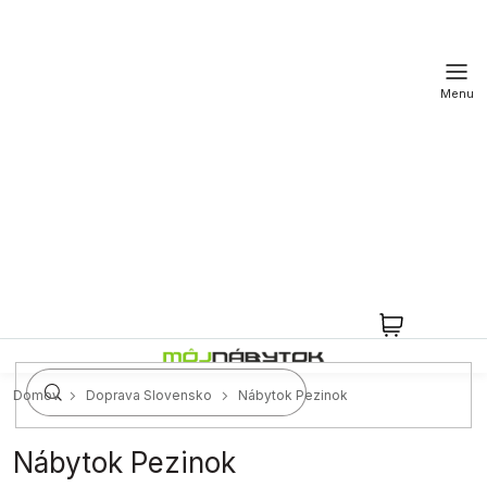
Prejsť
na
obsah
NÁKUPN
KOŠÍK
Domov
Doprava Slovensko
Nábytok Pezinok
Nábytok Pezinok