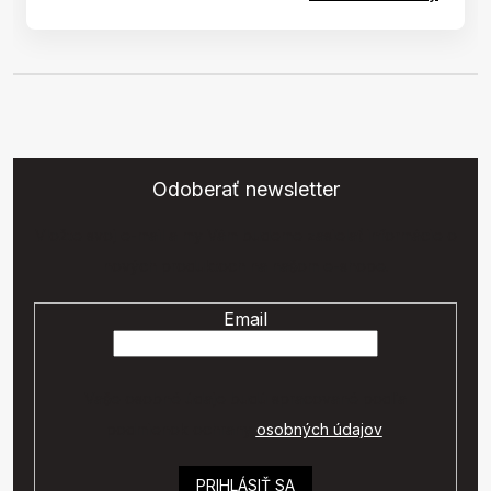
Odoberať newsletter
Vložte svoj e-mail a my Vám budeme zasielať informácie o
nových produktoch na našom e-shope.
Email
Vaše osobné údaje budú spracované podľa
podmienok ochrany
osobných údajov
.
PRIHLÁSIŤ SA