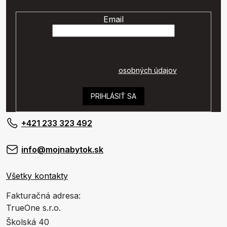
Email
Vaše osobné údaje budú spracované podľa
podmienok ochrany
osobných údajov
.
PRIHLÁSIŤ SA
+421 233 323 492
info@mojnabytok.sk
Všetky kontakty
Fakturačná adresa:
TrueOne s.r.o.
Školská 40