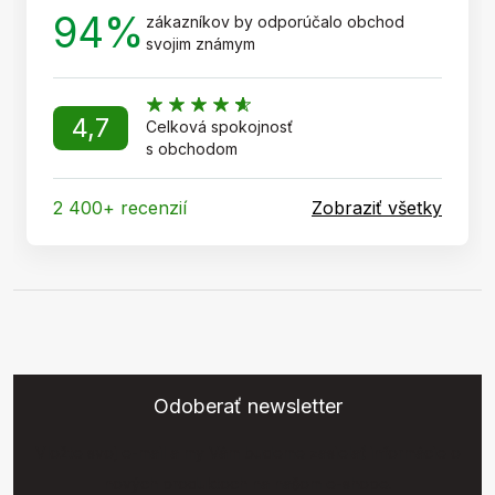
94%
zákazníkov by odporúčalo obchod
svojim známym
4,7
Celková spokojnosť
s obchodom
2 400+ recenzií
Zobraziť všetky
Odoberať newsletter
Vložte svoj e-mail a my Vám budeme zasielať informácie o
nových produktoch na našom e-shope.