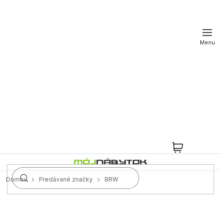
Prejsť
na
obsah
NÁKUPN
KOŠÍK
Domov
Predávané značky
BRW