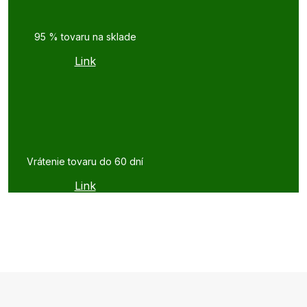
95 % tovaru na sklade
Link
Vrátenie tovaru do 60 dní
Link
Z
á