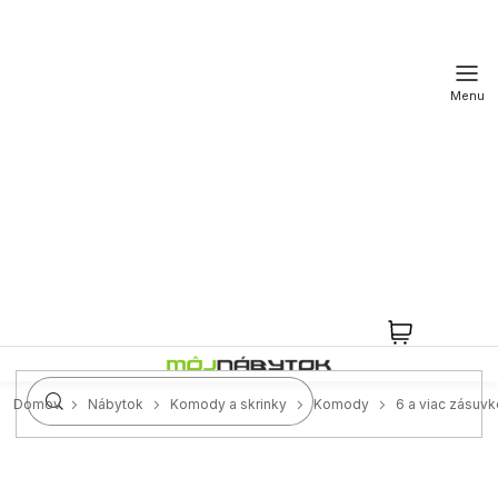
Prejsť
na
obsah
NÁKUPN
KOŠÍK
Domov
Nábytok
Komody a skrinky
Komody
6 a viac zásuv