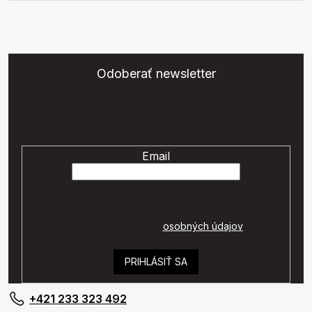
Odoberať newsletter
Vložte svoj e-mail a my Vám budeme zasielať informácie o
nových produktoch na našom e-shope.
Email
Vaše osobné údaje budú spracované podľa
podmienok ochrany
osobných údajov
.
PRIHLÁSIŤ SA
+421 233 323 492