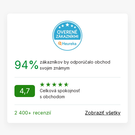
p
ä
t
i
e
94%
zákazníkov by odporúčalo obchod
svojim známym
4,7
Celková spokojnosť
s obchodom
2 400+ recenzií
Zobraziť všetky