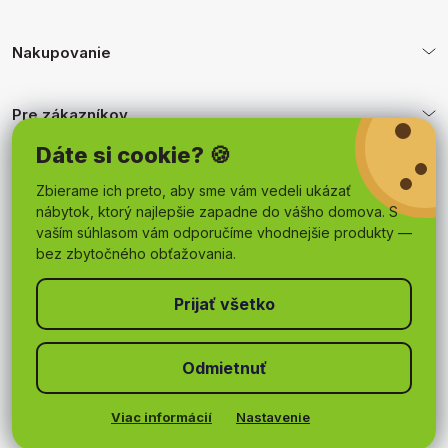
Nakupovanie
Pre zákazníkov
Dáte si cookie? 🍪
Obchodné podmienky
Zbierame ich preto, aby sme vám vedeli ukázať
nábytok, ktorý najlepšie zapadne do vášho domova. S
vaším súhlasom vám odporučíme vhodnejšie produkty —
bez zbytočného obťažovania.
Odmietnuť
Copyright 2026
mojnabytok.sk
. Všetky práva vyhradené.
Upraviť nastavenie cookies
Viac informácií
Nastavenie
Vytvoril Shoptet