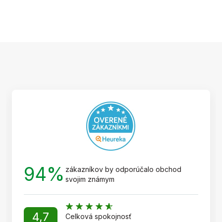
Z
á
p
ä
t
i
e
94%
zákazníkov by odporúčalo obchod
svojim známym
4,7
Celková spokojnosť