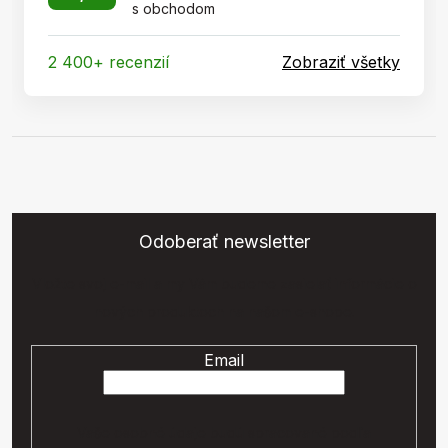
s obchodom
2 400+ recenzií
Zobraziť všetky
Odoberať newsletter
Vložte svoj e-mail a my Vám budeme zasielať informácie o
nových produktoch na našom e-shope.
Email
Vaše osobné údaje budú spracované podľa