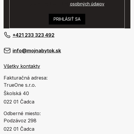
podmienok ochrany
osobných údajov
.
PRIHLÁSIŤ SA
+421 233 323 492
info@mojnabytok.sk
Všetky kontakty
Fakturačná adresa:
TrueOne s.r.o.
Školská 40
022 01 Čadca
Odberné miesto:
Podzávoz 298
022 01 Čadca