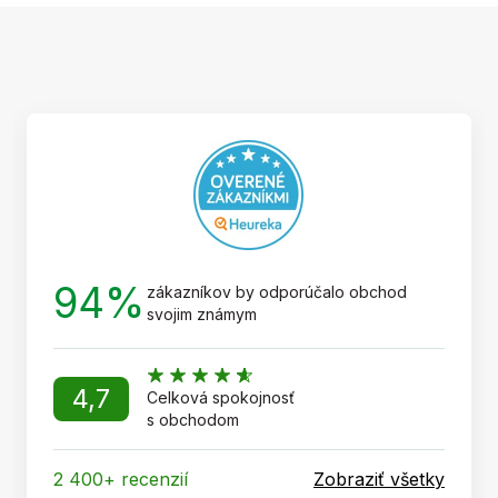
Z
á
p
ä
t
i
e
94%
zákazníkov by odporúčalo obchod
svojim známym
4,7
Celková spokojnosť
s obchodom
2 400+ recenzií
Zobraziť všetky