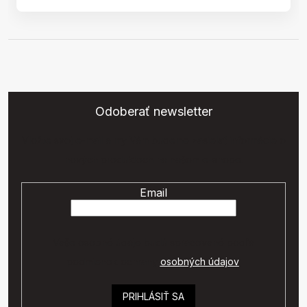
Odoberať newsletter
Vložte svoj e-mail a my Vám budeme zasielať informácie o
nových produktoch na našom e-shope.
Email
Vaše osobné údaje budú spracované podľa
podmienok ochrany
osobných údajov
.
PRIHLÁSIŤ SA