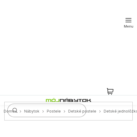
Prejsť
na
obsah
NÁKUPN
KOŠÍK
Domov
Nábytok
Postele
Detské postele
Detské jednolôžk