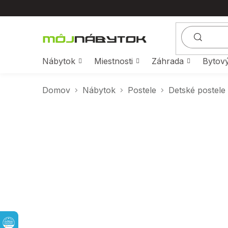
Prejsť
na
obsah
Nábytok
Miestnosti
Záhrada
Bytový
Domov
Nábytok
Postele
Detské postele