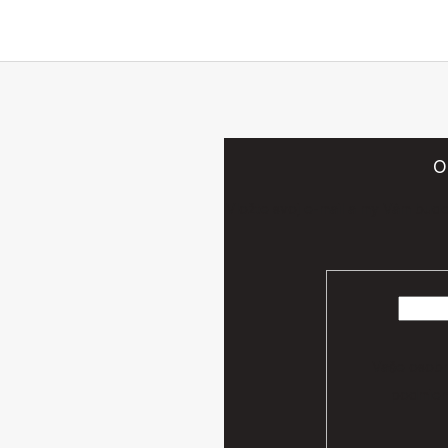
O
Vložte svoj e-mail a my Vám bud
Vaše osobn
podmien