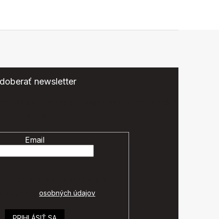
doberať newsletter
eme zasielať informácie o nových produktoch na našom
e-shope.
Email
é údaje budú spracované podľa
ok ochrany
osobných údajov
.
PRIHLÁSIŤ SA