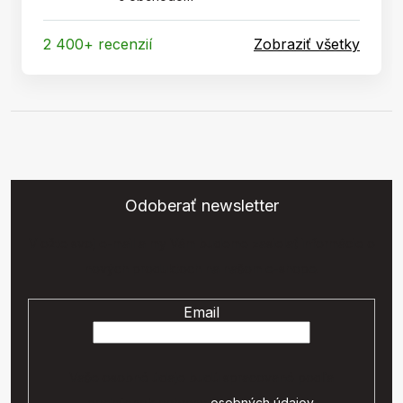
2 400+ recenzií
Zobraziť všetky
Odoberať newsletter
Vložte svoj e-mail a my Vám budeme zasielať informácie o
nových produktoch na našom e-shope.
Email
Vaše osobné údaje budú spracované podľa
podmienok ochrany
osobných údajov
.