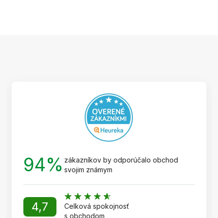
Z
á
p
ä
t
i
e
94%
zákazníkov by odporúčalo obchod
svojim známym
4,7
Celková spokojnosť
s obchodom