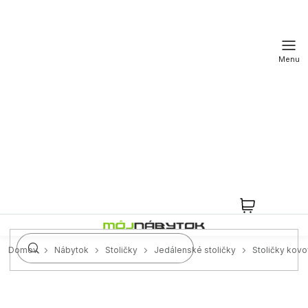
Prejsť
na
obsah
NÁKUPN
KOŠÍK
Domov
Nábytok
Stoličky
Jedálenské stoličky
Stoličky kov