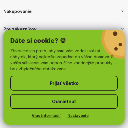
Nakupovanie
Pre zákazníkov
Dáte si cookie? 🍪
Obchodné podmienky
Zbierame ich preto, aby sme vám vedeli ukázať
nábytok, ktorý najlepšie zapadne do vášho domova. S
vaším súhlasom vám odporučíme vhodnejšie produkty —
bez zbytočného obťažovania.
Odmietnuť
Copyright 2026
mojnabytok.sk
. Všetky práva vyhradené.
Upraviť nastavenie cookies
Viac informácií
Nastavenie
Vytvoril Shoptet