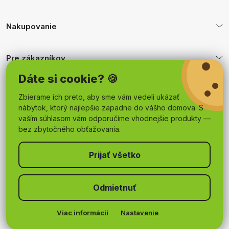
Nakupovanie
Pre zákazníkov
Dáte si cookie? 🍪
Obchodné podmienky
Zbierame ich preto, aby sme vám vedeli ukázať
nábytok, ktorý najlepšie zapadne do vášho domova. S
vaším súhlasom vám odporučíme vhodnejšie produkty —
bez zbytočného obťažovania.
Odmietnuť
Copyright 2026
mojnabytok.sk
. Všetky práva vyhradené.
Upraviť nastavenie cookies
Viac informácií
Nastavenie
Vytvoril Shoptet