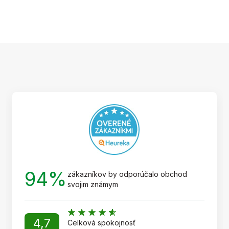
Z
á
p
ä
t
i
e
94%
zákazníkov by odporúčalo obchod
svojim známym
4,7
Celková spokojnosť