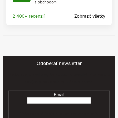
s obchodom
2 400+ recenzií
Zobraziť všetky
Odoberať newsletter
Vložte svoj e-mail a my Vám budeme zasielať informácie o
nových produktoch na našom e-shope.
Email
Vaše osobné údaje budú spracované podľa