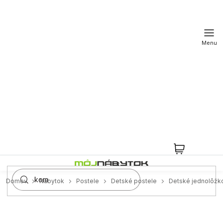
Prejsť
na
obsah
NÁKUPN
KOŠÍK
Domov
Nábytok
Postele
Detské postele
Detské jednolôžk