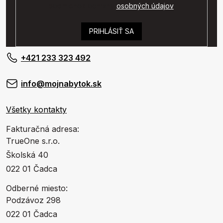
podmienok ochrany
osobných údajov
.
PRIHLÁSIŤ SA
+421 233 323 492
info@mojnabytok.sk
Všetky kontakty
Fakturačná adresa:
TrueOne s.r.o.
Školská 40
022 01 Čadca
Odberné miesto:
Podzávoz 298
022 01 Čadca