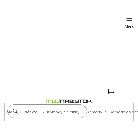
Prejsť
na
obsah
NÁKUPN
KOŠÍK
Domov
Nábytok
Komody a skrinky
Komody
Komody do det