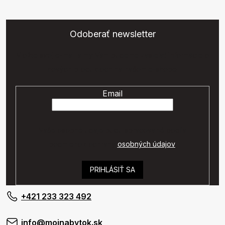
Odoberať newsletter
Vložte svoj e-mail a my Vám budeme zasielať informácie o
nových produktoch na našom e-shope.
Email
Vaše osobné údaje budú spracované podľa
podmienok ochrany
osobných údajov
.
PRIHLÁSIŤ SA
+421 233 323 492
info@mojnabytok.sk