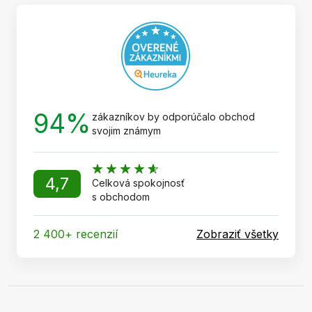
t
i
e
94%
zákazníkov by odporúčalo obchod
svojim známym
4,7
Celková spokojnosť
s obchodom
2 400+ recenzií
Zobraziť všetky