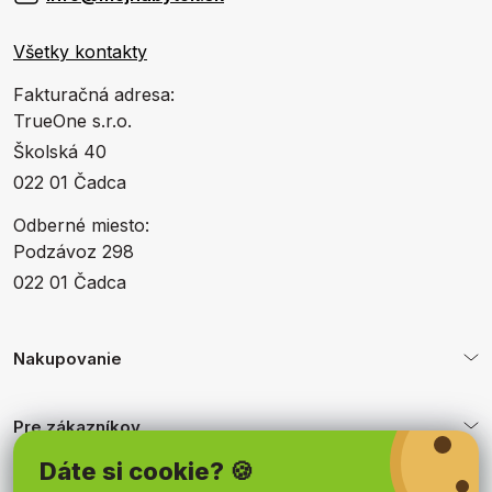
Všetky kontakty
Fakturačná adresa:
TrueOne s.r.o.
Školská 40
022 01 Čadca
Odberné miesto:
Podzávoz 298
022 01 Čadca
Nakupovanie
Pre zákazníkov
Dáte si cookie? 🍪