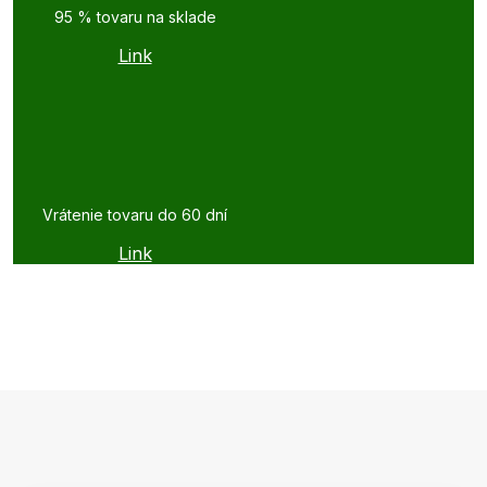
95 % tovaru na sklade
Link
Vrátenie tovaru do 60 dní
Link
Z
á
p
ä