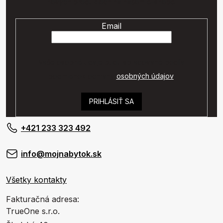
nových produktoch na našom e-shope.
Email
Vaše osobné údaje budú spracované podľa
podmienok ochrany
osobných údajov
.
PRIHLÁSIŤ SA
+421 233 323 492
info@mojnabytok.sk
Všetky kontakty
Fakturačná adresa:
TrueOne s.r.o.