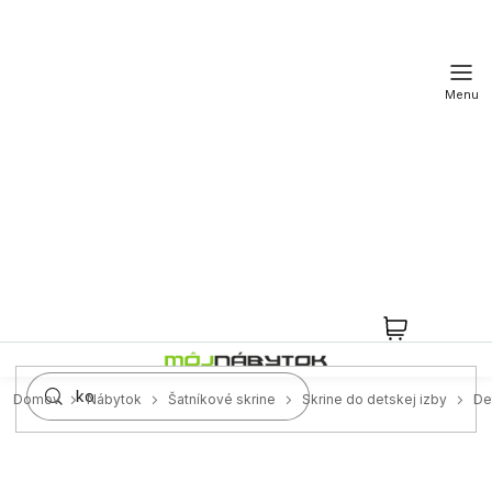
Prejsť
na
obsah
NÁKUPN
KOŠÍK
Domov
Nábytok
Šatníkové skrine
Skrine do detskej izby
De