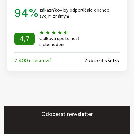
94%
zákazníkov by odporúčalo obchod
svojim známym
4,7
Celková spokojnosť
s obchodom
2 400+ recenzií
Zobraziť všetky
Odoberať newsletter
Vložte svoj e-mail a my Vám budeme zasielať informácie o