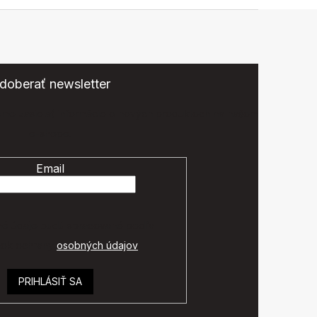
doberať newsletter
eme zasielať informácie o nových produktoch na našom
e-shope.
Email
é údaje budú spracované podľa
ok ochrany
osobných údajov
.
PRIHLÁSIŤ SA