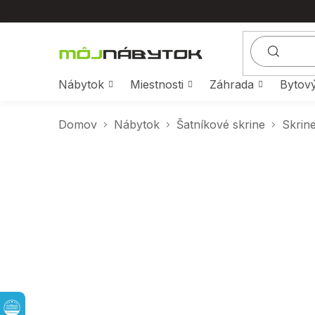
Prejsť
na
obsah
Nábytok
Miestnosti
Záhrada
Bytový
Domov
Nábytok
Šatníkové skrine
Skrine