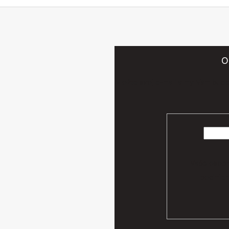
O
Vložte svoj e-mail a my Vám bud
Vaše osobn
podmien