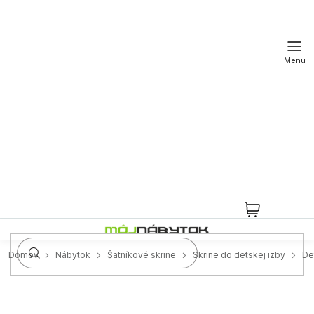
Prejsť
na
obsah
NÁKUPN
KOŠÍK
Domov
Nábytok
Šatníkové skrine
Skrine do detskej izby
De