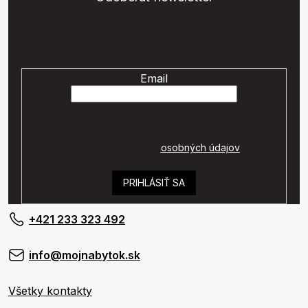
Vložte svoj e-mail a my Vám budeme zasielať informácie o
nových produktoch na našom e-shope.
Email
Vaše osobné údaje budú spracované podľa
podmienok ochrany
osobných údajov
.
PRIHLÁSIŤ SA
+421 233 323 492
info@mojnabytok.sk
Všetky kontakty