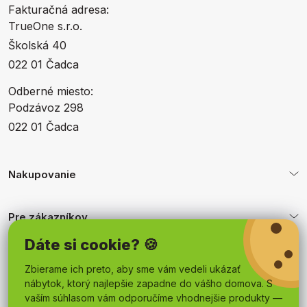
Fakturačná adresa:
TrueOne s.r.o.
Školská 40
022 01 Čadca
Odberné miesto:
Podzávoz 298
022 01 Čadca
Nakupovanie
Pre zákazníkov
Dáte si cookie? 🍪
Obchodné podmienky
Zbierame ich preto, aby sme vám vedeli ukázať
nábytok, ktorý najlepšie zapadne do vášho domova. S
vaším súhlasom vám odporučíme vhodnejšie produkty —