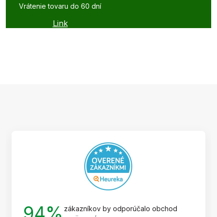
Vrátenie tovaru do 60 dní
Link
Z
á
p
ä
t
i
e
94%
zákazníkov by odporúčalo obchod