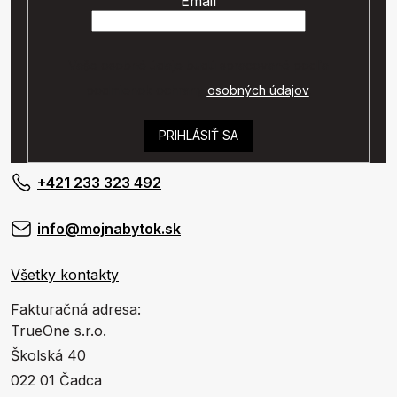
Email
Vaše osobné údaje budú spracované podľa
podmienok ochrany
osobných údajov
.
PRIHLÁSIŤ SA
+421 233 323 492
info@mojnabytok.sk
Všetky kontakty
Fakturačná adresa:
TrueOne s.r.o.
Školská 40
022 01 Čadca