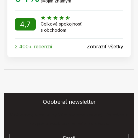
svojim známym
4,7
Celková spokojnosť
s obchodom
2 400+ recenzií
Zobraziť všetky
Odoberať newsletter
Vložte svoj e-mail a my Vám budeme zasielať informácie o
nových produktoch na našom e-shope.