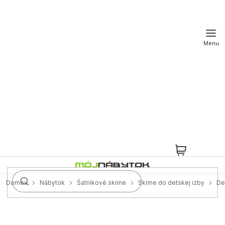
Prejsť
na
obsah
NÁKUPN
KOŠÍK
Domov
Nábytok
Šatníkové skrine
Skrine do detskej izby
De