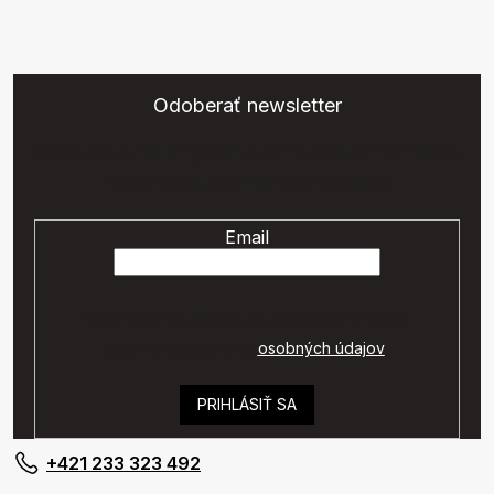
Odoberať newsletter
Vložte svoj e-mail a my Vám budeme zasielať informácie o
nových produktoch na našom e-shope.
Email
Vaše osobné údaje budú spracované podľa
podmienok ochrany
osobných údajov
.
PRIHLÁSIŤ SA
+421 233 323 492