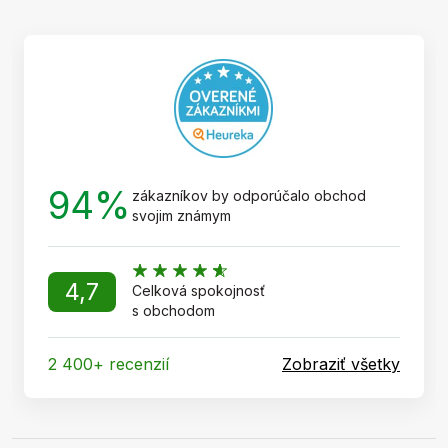
ä
t
i
e
94%
zákazníkov by odporúčalo obchod
svojim známym
4,7
Celková spokojnosť
s obchodom
2 400+ recenzií
Zobraziť všetky