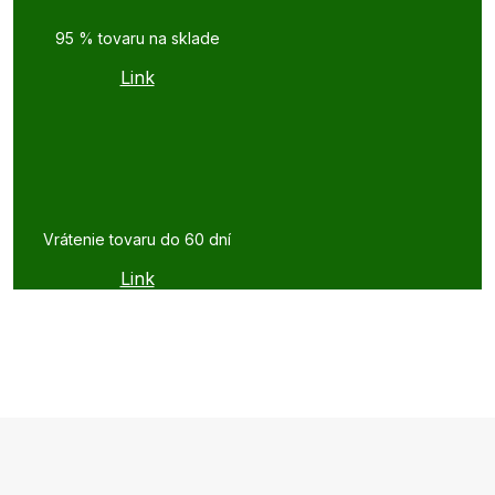
95 % tovaru na sklade
Link
Vrátenie tovaru do 60 dní
Link
Z
á
p