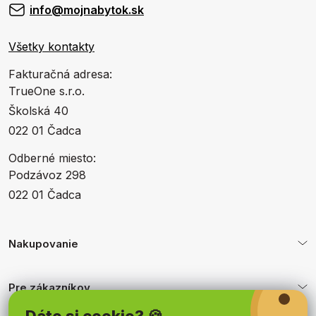
info@mojnabytok.sk
Všetky kontakty
Fakturačná adresa:
TrueOne s.r.o.
Školská 40
022 01 Čadca
Odberné miesto:
Podzávoz 298
022 01 Čadca
Nakupovanie
Pre zákazníkov