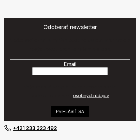
Odoberať newsletter
Vložte svoj e-mail a my Vám budeme zasielať informácie o
nových produktoch na našom e-shope.
Email
Vaše osobné údaje budú spracované podľa
podmienok ochrany
osobných údajov
.
PRIHLÁSIŤ SA
+421 233 323 492