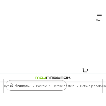
Prejsť
na
obsah
NÁKUPN
KOŠÍK
Domov
Nábytok
Postele
Detské postele
Detské jednolôžk