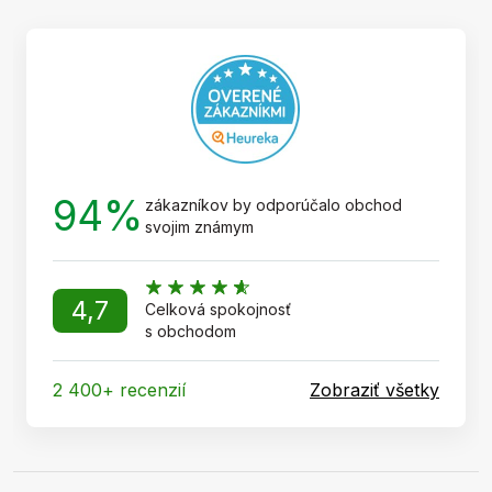
ä
t
i
e
94%
zákazníkov by odporúčalo obchod
svojim známym
4,7
Celková spokojnosť
s obchodom
2 400+ recenzií
Zobraziť všetky