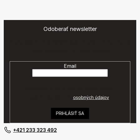
Odoberať newsletter
Vložte svoj e-mail a my Vám budeme zasielať informácie o
nových produktoch na našom e-shope.
Email
Vaše osobné údaje budú spracované podľa
podmienok ochrany
osobných údajov
.
PRIHLÁSIŤ SA
+421 233 323 492