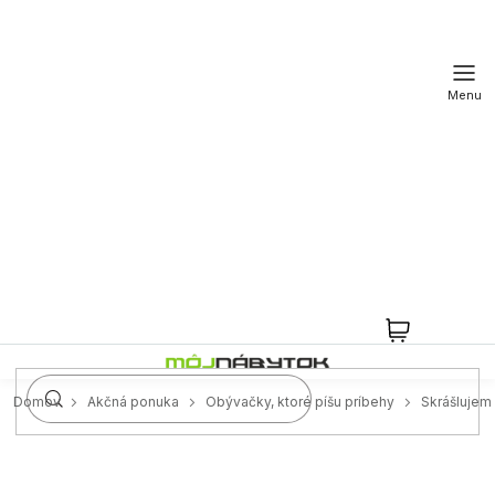
Prejsť
na
obsah
NÁKUPN
KOŠÍK
Domov
Akčná ponuka
Obývačky, ktoré píšu príbehy
Skrášluje