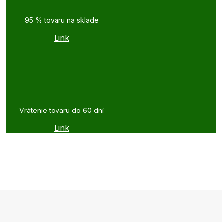
95 % tovaru na sklade
Link
Vrátenie tovaru do 60 dní
Link
Z
á
p