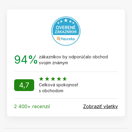
ä
t
i
e
94%
zákazníkov by odporúčalo obchod
svojim známym
4,7
Celková spokojnosť
s obchodom
2 400+ recenzií
Zobraziť všetky