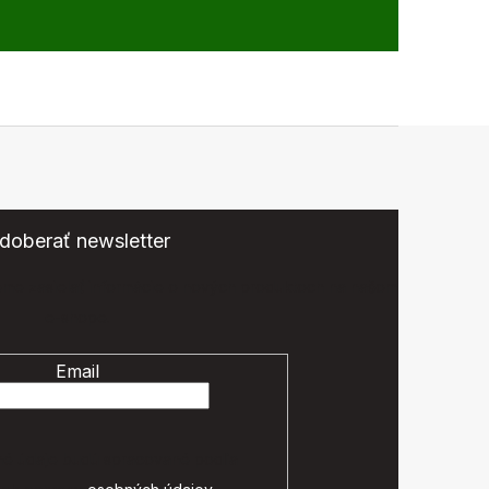
doberať newsletter
eme zasielať informácie o nových produktoch na našom
e-shope.
Email
é údaje budú spracované podľa