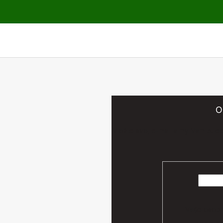
O
Vložte svoj e-mail a my Vám bud
Vaše osobn