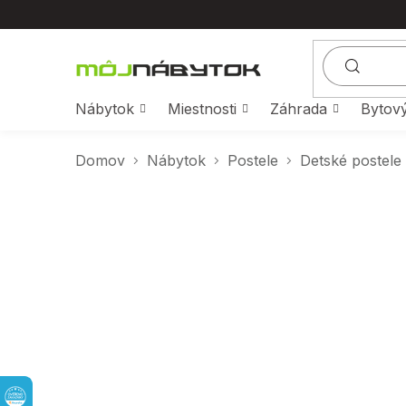
Prejsť
na
obsah
Nábytok
Miestnosti
Záhrada
Bytový
Domov
Nábytok
Postele
Detské postele