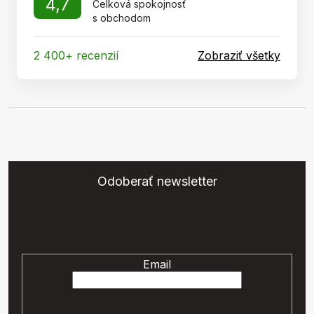
4,7
Celková spokojnosť
s obchodom
2 400+ recenzií
Zobraziť všetky
Odoberať newsletter
Vložte svoj e-mail a my Vám budeme zasielať informácie o
nových produktoch na našom e-shope.
Email