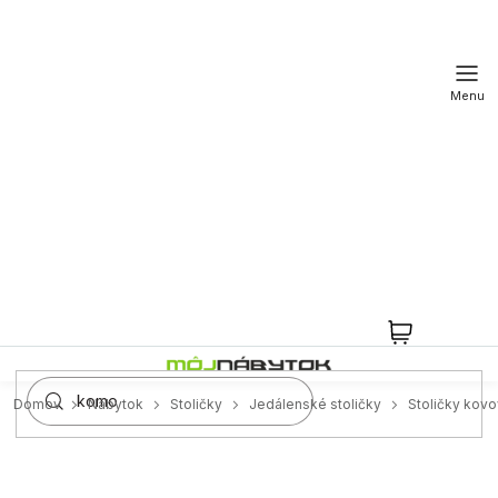
Prejsť
na
obsah
NÁKUPN
KOŠÍK
Domov
Nábytok
Stoličky
Jedálenské stoličky
Stoličky kov