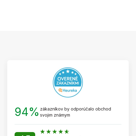
Z
á
p
ä
t
i
e
94%
zákazníkov by odporúčalo obchod
svojim známym