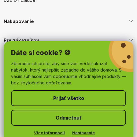
022 01 Čadca
Nakupovanie
Pre zákazníkov
Dáte si cookie? 🍪
Obchodné podmienky
Zbierame ich preto, aby sme vám vedeli ukázať
nábytok, ktorý najlepšie zapadne do vášho domova. S
vaším súhlasom vám odporučíme vhodnejšie produkty —
bez zbytočného obťažovania.
Odmietnuť
Copyright 2026
mojnabytok.sk
. Všetky práva vyhradené.
Upraviť nastavenie cookies
Viac informácií
Nastavenie
Vytvoril Shoptet