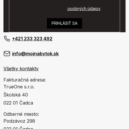
Vaše osobné údaje budú spracované podľa
podmienok ochrany
osobných údajov
.
PRIHLÁSIŤ SA
+421 233 323 492
info@mojnabytok.sk
Všetky kontakty
Fakturačná adresa:
TrueOne s.r.o.
Školská 40
022 01 Čadca
Odberné miesto:
Podzávoz 298