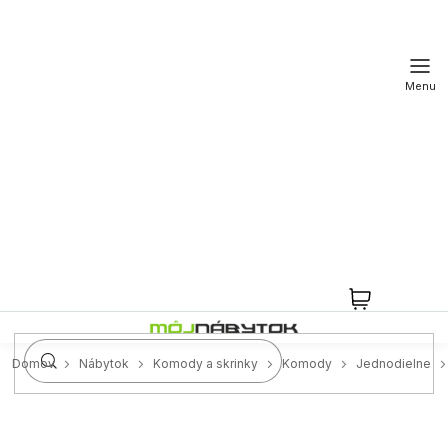
Prejsť
na
obsah
NÁKUPN
KOŠÍK
Domov
Nábytok
Komody a skrinky
Komody
Jednodielne