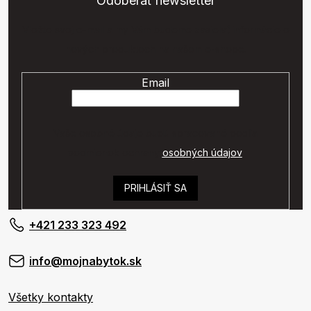
Odoberať newsletter
Vložte svoj e-mail a my Vám budeme zasielať informácie o
nových produktoch na našom e-shope.
Email
Vaše osobné údaje budú spracované podľa
podmienok ochrany
osobných údajov
.
PRIHLÁSIŤ SA
+421 233 323 492
info@mojnabytok.sk
Všetky kontakty