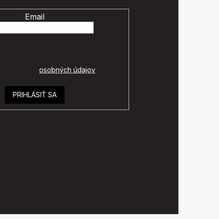
Email
é údaje budú spracované podľa
ok ochrany
osobných údajov
.
PRIHLÁSIŤ SA