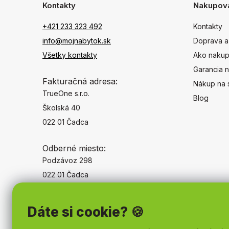
Kontakty
Nakupov
+421 233 323 492
Kontakty
info@mojnabytok.sk
Doprava a
Všetky kontakty
Ako nakup
Garancia n
Fakturačná adresa:
Nákup na 
TrueOne s.r.o.
Blog
Školská 40
022 01 Čadca
Odberné miesto:
Podzávoz 298
022 01 Čadca
Dáte si cookie? 🍪