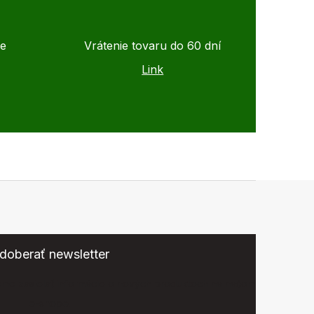
de
Vrátenie tovaru do 60 dní
Link
doberať newsletter
eme zasielať informácie o nových produktoch na našom
e-shope.