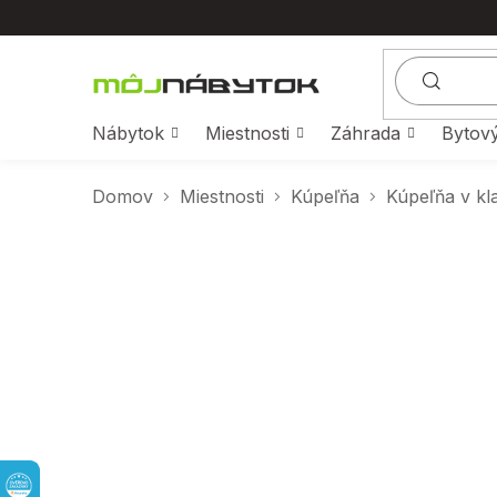
Prejsť
na
obsah
Nábytok
Miestnosti
Záhrada
Bytový
Domov
Miestnosti
Kúpeľňa
Kúpeľňa v kl