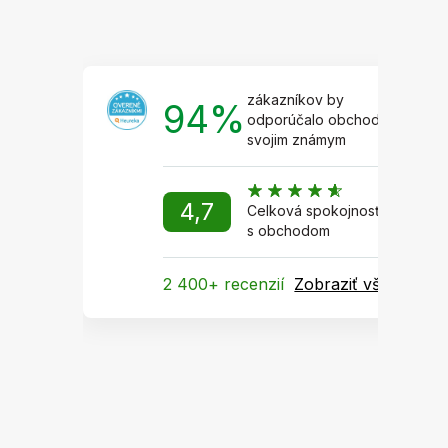
zákazníkov by
94%
odporúčalo obchod
svojim známym
4,7
Celková spokojnosť
s obchodom
2 400+ recenzií
Zobraziť všetky