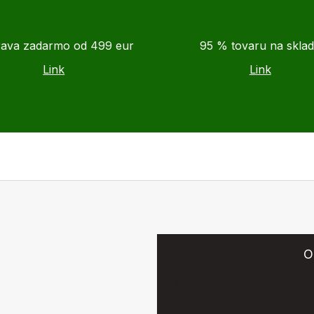
ava zadarmo od 499 eur
95 % tovaru na skla
Link
Link
O
Vložte svoj e-mail a my Vám bud