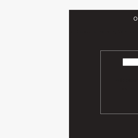
O
Vložte svoj e-mail a my Vám bud
Vaše osobn
podmien