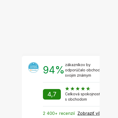
p
ä
t
i
e
zákazníkov by
94%
odporúčalo obchod
svojim známym
4,7
Celková spokojnosť
s obchodom
2 400+ recenzií
Zobraziť všetky