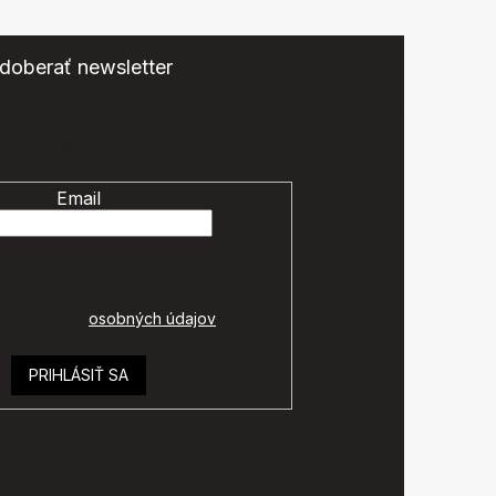
doberať newsletter
eme zasielať informácie o nových produktoch na našom
e-shope.
Email
é údaje budú spracované podľa
ok ochrany
osobných údajov
.
PRIHLÁSIŤ SA