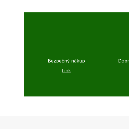
Bezpečný nákup
Dopr
Link
Z
á