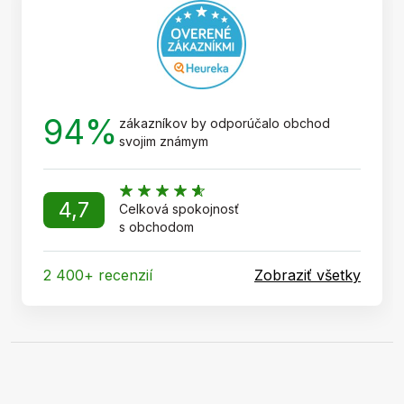
i
e
94%
zákazníkov by odporúčalo obchod
svojim známym
4,7
Celková spokojnosť
s obchodom
2 400+ recenzií
Zobraziť všetky