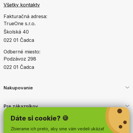
Všetky kontakty
Fakturačná adresa:
TrueOne s.r.o.
Školská 40
022 01 Čadca
Odberné miesto:
Podzávoz 298
022 01 Čadca
Nakupovanie
Pre zákazníkov
Dáte si cookie? 🍪
Obchodné podmienky
Zbierame ich preto, aby sme vám vedeli ukázať