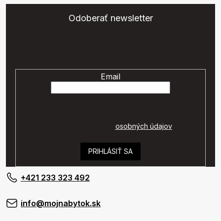
Odoberať newsletter
Vložte svoj e-mail a my Vám budeme zasielať informácie o
nových produktoch na našom e-shope.
Email
Vaše osobné údaje budú spracované podľa
podmienok ochrany
osobných údajov
.
PRIHLÁSIŤ SA
+421 233 323 492
info@mojnabytok.sk