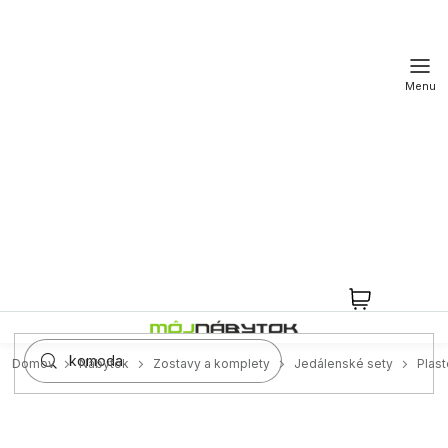
Prejsť
na
obsah
NÁKUPN
KOŠÍK
Domov
Nábytok
Zostavy a komplety
Jedálenské sety
Plas