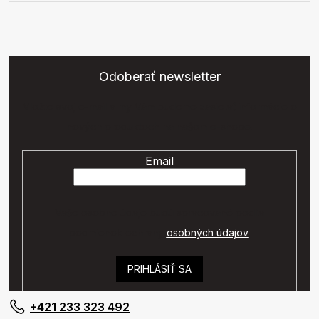
Odoberať newsletter
Vložte svoj e-mail a my Vám budeme zasielať informácie o
nových produktoch na našom e-shope.
Email
Vaše osobné údaje budú spracované podľa
podmienok ochrany
osobných údajov
.
PRIHLÁSIŤ SA
+421 233 323 492