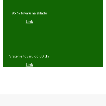
95 % tovaru na sklade
Link
Vrátenie tovaru do 60 dní
Link
Z
á