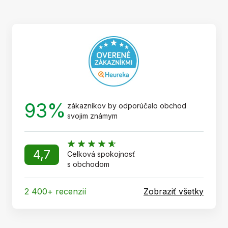
p
ä
t
i
e
93%
zákazníkov by odporúčalo obchod
svojim známym
4,7
Celková spokojnosť
s obchodom
2 400+ recenzií
Zobraziť všetky