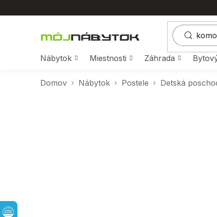
Prejsť
na
obsah
Nábytok
Miestnosti
Záhrada
Bytový
Domov
Nábytok
Postele
Detská poscho