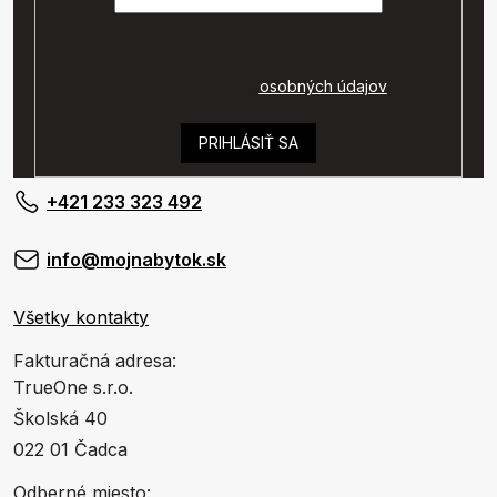
Vaše osobné údaje budú spracované podľa
podmienok ochrany
osobných údajov
.
PRIHLÁSIŤ SA
+421 233 323 492
info@mojnabytok.sk
Všetky kontakty
Fakturačná adresa:
TrueOne s.r.o.
Školská 40
022 01 Čadca
Odberné miesto: