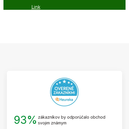
Link
Z
á
p
ä
t
i
e
93%
zákazníkov by odporúčalo obchod
svojim známym