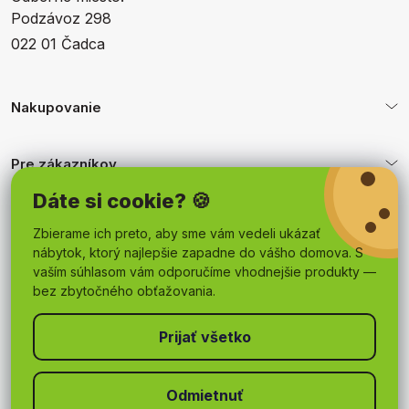
Podzávoz 298
022 01 Čadca
Nakupovanie
Pre zákazníkov
Dáte si cookie? 🍪
Obchodné podmienky
Zbierame ich preto, aby sme vám vedeli ukázať
nábytok, ktorý najlepšie zapadne do vášho domova. S
vaším súhlasom vám odporučíme vhodnejšie produkty —
bez zbytočného obťažovania.
Odmietnuť
Copyright 2026
mojnabytok.sk
. Všetky práva vyhradené.