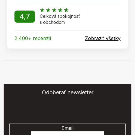
4,7
Celková spokojnosť
s obchodom
2 400+ recenzií
Zobraziť všetky
Odoberať newsletter
Vložte svoj e-mail a my Vám budeme zasielať informácie o
nových produktoch na našom e-shope.
Email