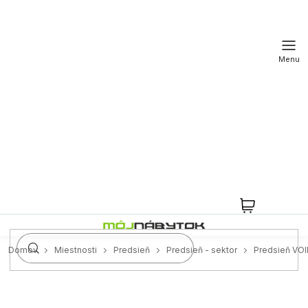
Prejsť
na
obsah
NÁKUPN
KOŠÍK
Domov
Miestnosti
Predsieň
Predsieň - sektor
Predsieň VOI