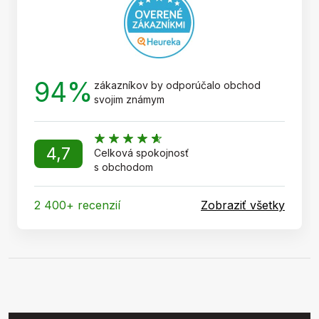
e
94%
zákazníkov by odporúčalo obchod
svojim známym
4,7
Celková spokojnosť
s obchodom
2 400+ recenzií
Zobraziť všetky