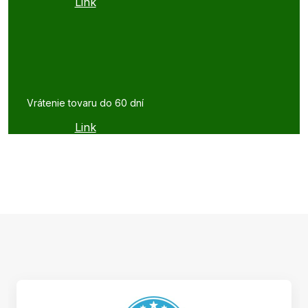
Link
Vrátenie tovaru do 60 dní
Link
Z
á
p
ä
t
i