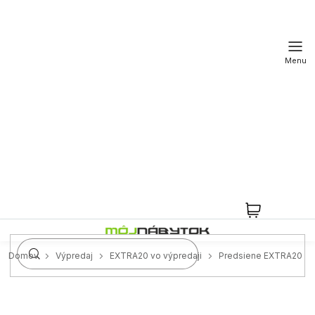
Prejsť
na
obsah
NÁKUPN
KOŠÍK
Domov
Výpredaj
EXTRA20 vo výpredaji
Predsiene EXTRA20