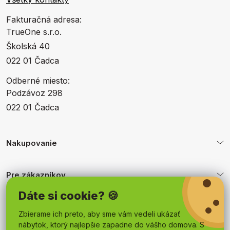
Fakturačná adresa:
TrueOne s.r.o.
Školská 40
022 01 Čadca
Odberné miesto:
Podzávoz 298
022 01 Čadca
Nakupovanie
Pre zákazníkov
Dáte si cookie? 🍪
Obchodné podmienky
Zbierame ich preto, aby sme vám vedeli ukázať
nábytok, ktorý najlepšie zapadne do vášho domova. S