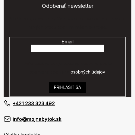
Odoberať newsletter
Vložte svoj e-mail a my Vám budeme zasielať informácie o
nových produktoch na našom e-shope.
Email
Vaše osobné údaje budú spracované podľa
podmienok ochrany
osobných údajov
.
PRIHLÁSIŤ SA
+421 233 323 492
info@mojnabytok.sk
Všetky kontakty