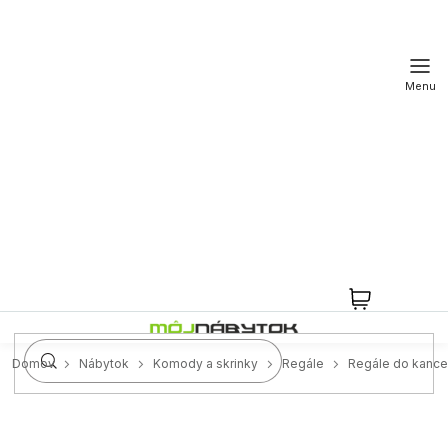
Prejsť
na
obsah
NÁKUPN
KOŠÍK
Domov
Nábytok
Komody a skrinky
Regále
Regále do kancel