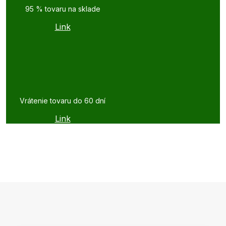
95 % tovaru na sklade
Link
Vrátenie tovaru do 60 dní
Link
Z
á
p
ä