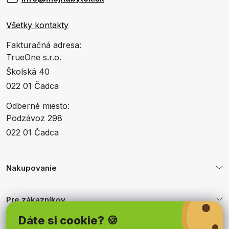
Všetky kontakty
Fakturačná adresa:
TrueOne s.r.o.
Školská 40
022 01 Čadca
Odberné miesto:
Podzávoz 298
022 01 Čadca
Nakupovanie
Pre zákazníkov
Dáte si cookie? 🍪