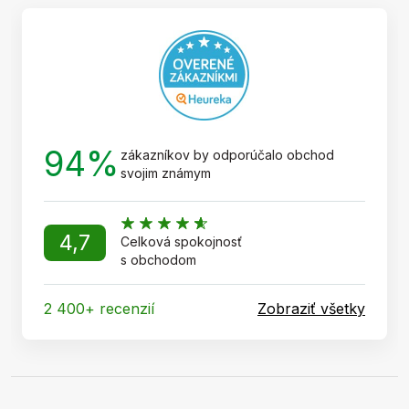
t
i
e
94%
zákazníkov by odporúčalo obchod
svojim známym
4,7
Celková spokojnosť
s obchodom
2 400+ recenzií
Zobraziť všetky