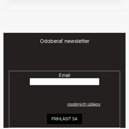
Odoberať newsletter
Vložte svoj e-mail a my Vám budeme zasielať informácie o
nových produktoch na našom e-shope.
Email
Vaše osobné údaje budú spracované podľa
podmienok ochrany
osobných údajov
.
PRIHLÁSIŤ SA