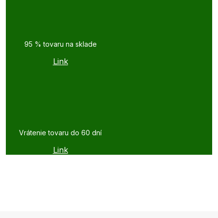
95 % tovaru na sklade
Link
Vrátenie tovaru do 60 dní
Link
Z