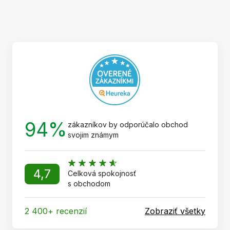
á
p
ä
t
i
e
94%
zákazníkov by odporúčalo obchod
svojim známym
4,7
Celková spokojnosť
s obchodom
2 400+ recenzií
Zobraziť všetky