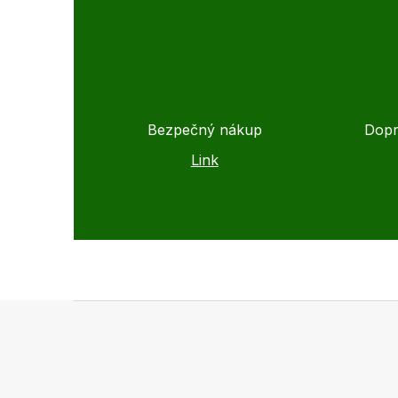
Bezpečný nákup
Dopr
Link
Z
á
p
ä
t