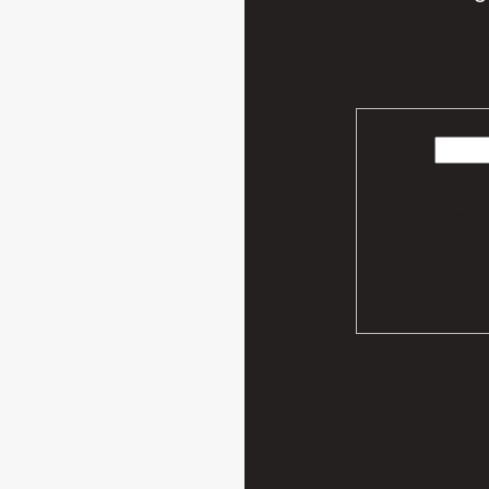
Vložte svoj e-mail a my Vám bud
Vaše osobn
podmien