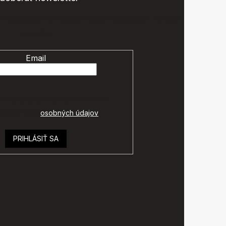
eme zasielať informácie o nových produktoch na našom
e-shope.
Email
é údaje budú spracované podľa
ok ochrany
osobných údajov
.
PRIHLÁSIŤ SA