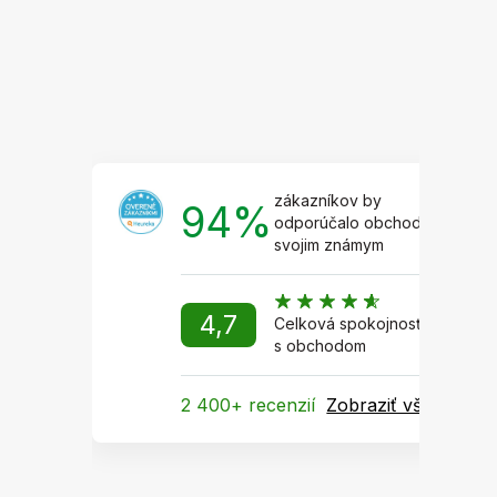
i
e
zákazníkov by
94%
odporúčalo obchod
svojim známym
4,7
Celková spokojnosť
s obchodom
2 400+ recenzií
Zobraziť všetky