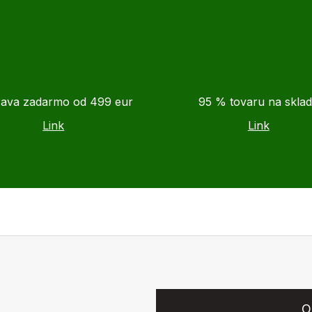
ava zadarmo od 499 eur
95 % tovaru na skla
Link
Link
O