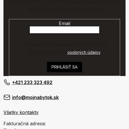
Vložte svoj e-mail a my Vám budeme zasielať informácie o
nových produktoch na našom e-shope.
Email
Vaše osobné údaje budú spracované podľa
podmienok ochrany
osobných údajov
.
PRIHLÁSIŤ SA
+421 233 323 492
info@mojnabytok.sk
Všetky kontakty
Fakturačná adresa: