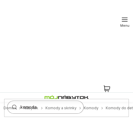
Prejsť
na
obsah
NÁKUPN
KOŠÍK
Domov
Nábytok
Komody a skrinky
Komody
Komody do det