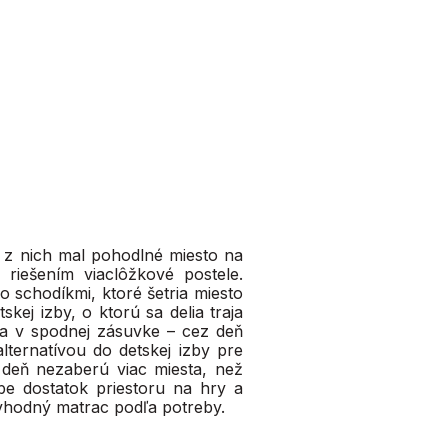
dý z nich mal pohodlné miesto na
 riešením viaclôžkové postele.
 schodíkmi, ktoré šetria miesto
kej izby, o ktorú sa delia traja
za v spodnej zásuvke – cez deň
lternatívou do detskej izby pre
deň nezaberú viac miesta, než
e dostatok priestoru na hry a
ť vhodný matrac podľa potreby.