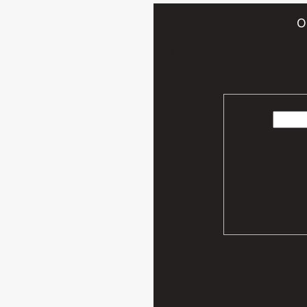
O
Vložte svoj e-mail a my Vám bud
Vaše osobn
podmien