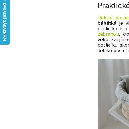
Praktick
Detské postie
bábätká
je v
postieľka k p
zábranou
, kt
veku. Zaujíma
postieľku sk
detskú posteľ 