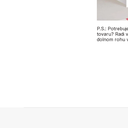
P.S.: Potrebu
tovaru? Radi 
dolnom rohu v
Z
á
p