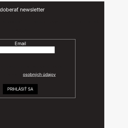
doberať newsletter
eme zasielať informácie o nových produktoch na našom
e-shope.
Email
é údaje budú spracované podľa
ok ochrany
osobných údajov
.
PRIHLÁSIŤ SA