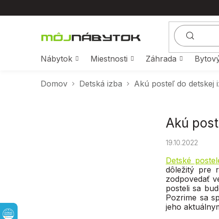
Prejsť
na
obsah
Nábytok
Miestnosti
Záhrada
Bytový
Domov
Detská izba
Akú posteľ do detskej i
B
Akú poste
o
č
19.10.2022
n
ý
Detské postel
dôležitý pre 
p
zodpovedať ve
a
posteli sa bud
n
Pozrime sa sp
e
jeho aktuálny
l