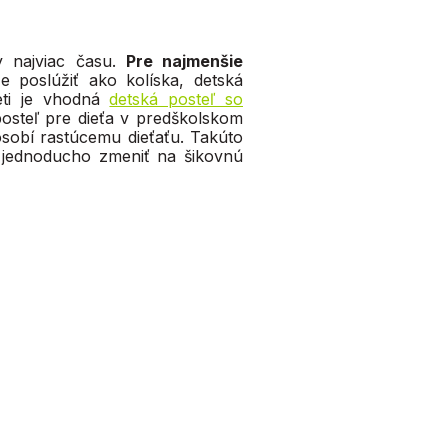
y najviac času.
Pre najmenšie
e poslúžiť ako kolíska, detská
deti je vhodná
detská posteľ so
osteľ pre dieťa v predškolskom
ôsobí rastúcemu dieťaťu. Takúto
jednoducho zmeniť na šikovnú