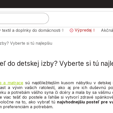
Výpredaj
 textil a doplnky do domácnosti
Akčná
zby? Vyberte si tú najlepšiu
ľ do detskej izby? Vyberte si tú najl
e a matrace
sú najdôležitejším kusom nábytku v detskej 
rast a vývin vašich ratolestí, ako aj pre ich duševnú 
ku a potrebám vášho syna či dcéry a mala by sa vášmu di
e viac tešiť do postele a ľahšie si vytvorí zdravé spánko
oločne na to, ako vybrať tú
najvhodnejšiu posteľ pre v
m preferenciám a potrebám.