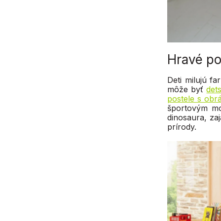
Hravé po
Deti milujú f
môže byť
det
postele s obr
športovým mot
dinosaura, za
prírody.