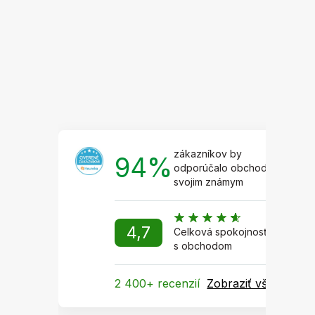
ä
t
i
e
zákazníkov by
94%
odporúčalo obchod
svojim známym
4,7
Celková spokojnosť
s obchodom
2 400+ recenzií
Zobraziť všetky