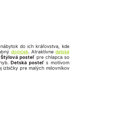
 nábytok do ich kráľovstva, kde
abný
domček
. Atraktívne
detské
.
Štýlová posteľ
pre chlapca so
ohyb.
Detská posteľ
s motívom
j izbičky pre malých milovníkov