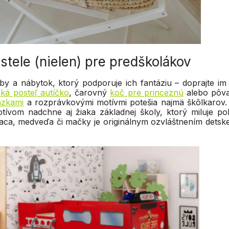
stele (nielen) pre predškolákov
arby a nábytok, ktorý podporuje ich fantáziu – doprajte im
ská posteľ autíčko
, čarovný
koč pre princeznú
alebo pôv
ázkami
a rozprávkovými motívmi potešia najmä škôlkarov
ívom nadchne aj žiaka základnej školy, ktorý miluje p
jaca, medveďa či mačky je originálnym ozvláštnením detske