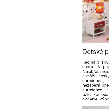
Detské p
Keď sa o izbu 
spanie. V prí
Najobľúbenejš
a môžu posky
súrodenci, j
nezaberá prie
súrodencov s
úzka komoda 
cvičenie. Výho