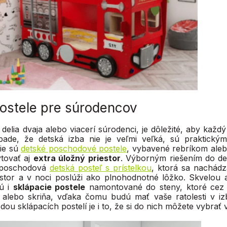
ostele pre súrodencov
delia dvaja alebo viacerí súrodenci, je dôležité, aby kaž
pade, že detská izba nie je veľmi veľká, sú praktickým
ie sú
detské poschodové postele
, vybavené rebríkom alebo
tovať aj
extra úložný priestor
. Výborným riešením do dets
e poschodová
detská posteľ s prístelkou
, ktorá sa nachád
stor a v noci poslúži ako plnohodnotné lôžko. Skvelou a
ú i
sklápacie postele
namontované do steny, ktoré cez 
alebo skriňa, vďaka čomu budú mať vaše ratolesti v izb
dou sklápacích postelí je i to, že si do nich môžete vybra