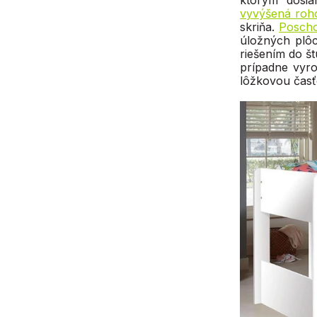
ktorým dosia
vyvýšená roh
skriňa.
Poscho
úložných plôc
riešením do št
prípadne vyro
lôžkovou časť