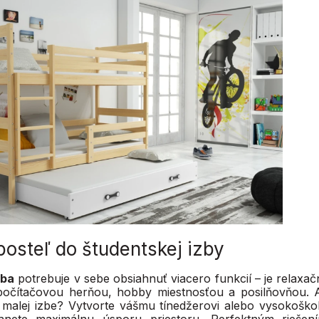
posteľ do študentskej izby
zba
potrebuje v sebe obsiahnuť viacero funkcií – je relaxa
počítačovou herňou, hobby miestnosťou a posilňovňou. Ak
ej malej izbe? Vytvorte vášmu tínedžerovi alebo vysokošk