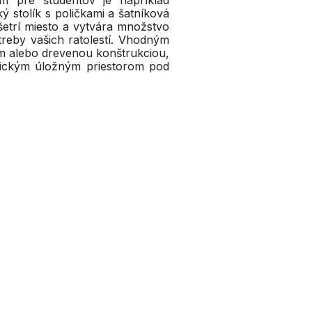
m pre študentov je napríklad
 stolík s poličkami a šatníková
šetrí miesto a vytvára množstvo
treby vašich ratolestí. Vhodným
ím alebo drevenou konštrukciou,
ktickým úložným priestorom pod