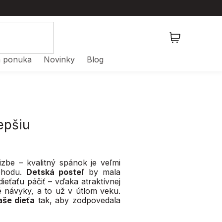
NÁKUPNÝ
KOŠÍK
 ponuka
Novinky
Blog
epšiu
izbe – kvalitný spánok je veľmi
pohodu.
Detská posteľ
by mala
eťaťu páčiť – vďaka atraktívnej
vé návyky, a to už v útlom veku.
aše dieťa
tak, aby zodpovedala