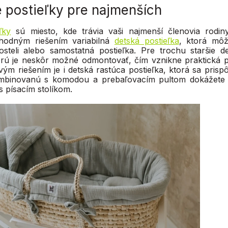
é postieľky pre najmenších
ľky
sú miesto, kde trávia vaši najmenší členovia rodin
hodným riešením variabilná
detská postieľka
, ktorá môž
osteli alebo samostatná postieľka. Pre trochu staršie 
orú je neskôr možné odmontovať, čím vznikne praktická p
vým riešením je i detská rastúca postieľka, ktorá sa prisp
ombinovanú s komodou a prebaľovacím pultom dokážete 
s písacím stolíkom.