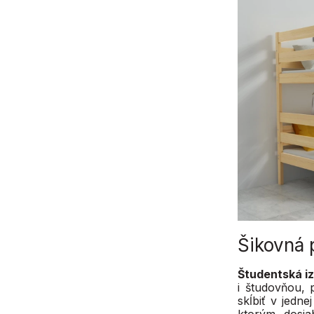
Šikovná 
Študentská i
i študovňou, 
skĺbiť v jedn