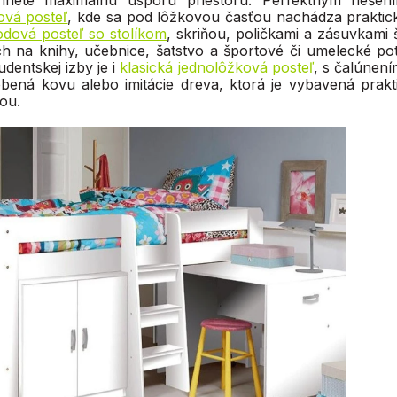
hnete maximálnu úsporu priestoru. Perfektným riešení
ová posteľ
, kde sa pod lôžkovou časťou nachádza praktický
dová posteľ so stolíkom
, skriňou, poličkami a zásuvkami 
h na knihy, učebnice, šatstvo a športové či umelecké po
udentskej izby je i
klasická
jednolôžková posteľ
, s čalúnen
bená kovu alebo imitácie dreva, ktorá je vybavená pra
ou.