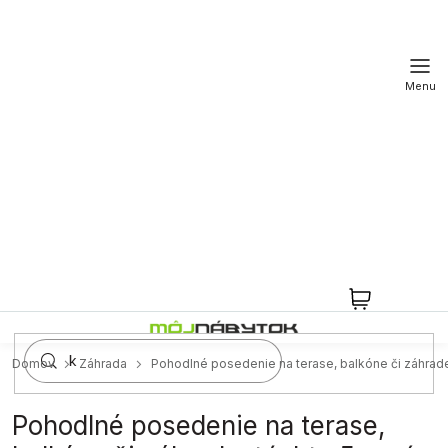
Prejsť
na
obsah
NÁKUPN
KOŠÍK
Domov
Záhrada
Pohodlné posedenie na terase, balkóne či záhrade
Pohodlné posedenie na terase,