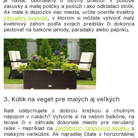
je naviac obohatený o úložný priestor v podobe
zásuvky a malej poličky a poslúži i ako odkladací stolík.
Ak máte k dispozícii viac miesta, určite oceníte kvalitný
záhradný kvetináč
, v ktorom si môžete vytvoriť malý
kvetinový záhon podľa svojich predstáv či dokonca
pestovať na balkóne jahody, paradajky alebo papriku.
3. Kútik na veget pre malých aj veľkých
Radi oddychujete s dobrou knižkou a chutným
nápojom v rukách? Vytvorte si na vašom balkóne, na
terase či v záhrade dokonalé miesto pre nerušený
relax – napríklad na
záhradnom ratanovom lehátku
s
mäkkými vankúšmi. Ak najradšej čítate v horizontálnej