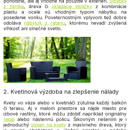
pohodlné, ale aj vhodné na použitie v exteriéri.
Stoličky
z hliníka
, dreva či
skladacie stoličky
z kombinácie
plastu a ocele sú vhodným typom nábytku na
posedenie vonku. Poveternostným vplyvom tiež dobre
odoláva
nábytok z ratanu
, ktorému nevadí zvýšená
vlhkosť ani slnečné svetlo.
2. Kvetinová výzdoba na zlepšenie nálady
Kvety vo váze alebo v kvetináči zútulnia každý balkón
či terasu. Aj v malom priestore sa nájde miesto pre
izbové rastliny, ktoré môžu zdobiť napríklad originálny
regál
alebo nástennú policu. Šikovným riešením je i
jednoduchý
stojan na kvety
z masívneho dreva, ktorý