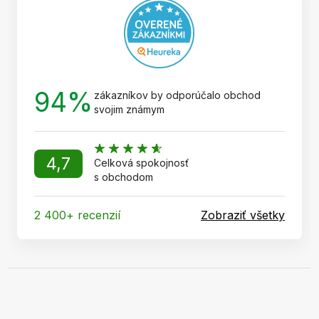
i
e
94%
zákazníkov by odporúčalo obchod
svojim známym
4,7
Celková spokojnosť
s obchodom
2 400+ recenzií
Zobraziť všetky