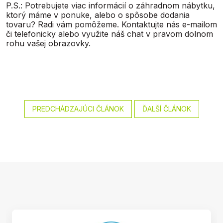
P.S.: Potrebujete viac informácií o záhradnom nábytku,
ktorý máme v ponuke, alebo o spôsobe dodania
tovaru? Radi vám pomôžeme. Kontaktujte nás e-mailom
či telefonicky alebo využite náš chat v pravom dolnom
rohu vašej obrazovky.
PREDCHÁDZAJÚCI ČLÁNOK
ĎALŠÍ ČLÁNOK
Z
á
p
ä
t