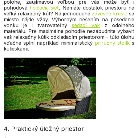
polohe, zaujímavou voľbou pre vás môže byť i
pohodová
hojdacia sieť
. Nemáte dostatok priestoru na
veľký relaxačný kút? Na jednoduché
závesné kreslo
sa
miesto nájde vždy. Výborným riešením na posedenie
vonku je i tvarovateľný
sedací vak
z odolného
materiálu. Pre maximálne pohodlie nezabudnite vybaviť
váš relaxačný kútik odkladacím priestorom – túto úlohu
vďačne splní napríklad minimalistický
príručný stolík
s
kolieskami.
4. Praktický úložný priestor