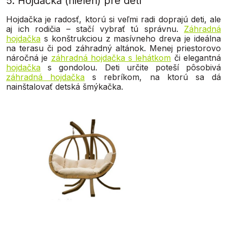
5. Hojdačka (nielen) pre deti
Hojdačka je radosť, ktorú si veľmi radi doprajú deti, ale
aj ich rodičia – stačí vybrať tú správnu.
Záhradná
hojdačka
s konštrukciou z masívneho dreva je ideálna
na terasu či pod záhradný altánok. Menej priestorovo
náročná je
záhradná hojdačka s lehátkom
či elegantná
hojdačka
s gondolou. Deti určite poteší pôsobivá
záhradná hojdačka
s rebríkom, na ktorú sa dá
nainštalovať detská šmýkačka.