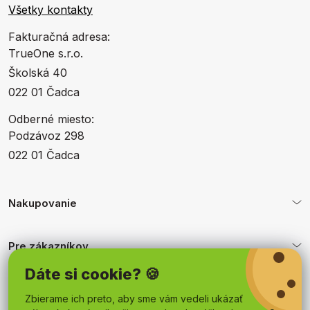
Všetky kontakty
Fakturačná adresa:
TrueOne s.r.o.
Školská 40
022 01 Čadca
Odberné miesto:
Podzávoz 298
022 01 Čadca
Nakupovanie
Pre zákazníkov
Dáte si cookie? 🍪
Obchodné podmienky
Zbierame ich preto, aby sme vám vedeli ukázať