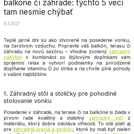
balkóne či záhrade: týchto 5 vecí
tam nesmie chýbať
8.3.2021
Teplé jarné dni sú ako stvorené na posedenie vonku,
na čerstvom vzduchu. Pripravte váš balkón, terasu či
záhradu na novú sezónu – vhodne zvolený
záhradný
nábytok
v kombinácii so štýlovými doplnkami vám
spríjemní relax a vytvorí podmienky na prirodzené
dopĺňanie vitamínu D zo slnka a na chvíle plné pohody
s vašimi najbližšími.
1. Záhradný stôl a stoličky pre pohodlné
stolovanie vonku
Posedenie v záhrade, na terase či na balkóne si žiada v
prvom rade kvalitný a stabilný
záhradný stôl
z
materiálu, ktorý dobre odoláva vlhkosti. To isté platí aj
pre
záhradné kreslá a stoličky
, ktoré by mali byť nielen