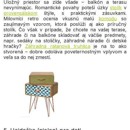
Úložný priestor sa zíde všade – balkón a terasu
nevynímajúc. Romantické povahy poteší úzky
stolík
v
provensálskom
štýle, s praktickými zásuvkami.
Milovníci retro ocenia vkusnú malú
komodu
so
zaujímavým vzorom, ktorá poslúži aj ako príručný
stolík. Čo však v prípade, že chcete na vašej terase,
záhrade či na balkóne skladovať aj väčšie predmety,
napr. sedáky na stoličky, záhradné náradie či detské
hračky?
Záhradná ratanová truhlica
je na to ako
stvorená – dobre odoláva poveternostným vplyvom a
veľa sa do nej zmestí.