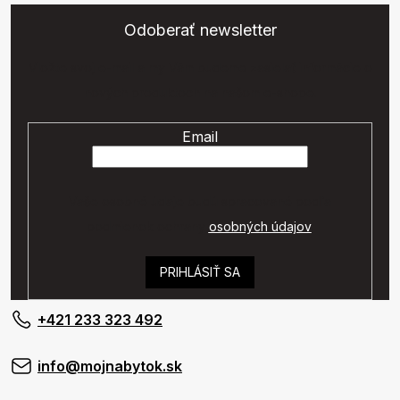
Odoberať newsletter
Vložte svoj e-mail a my Vám budeme zasielať informácie o
nových produktoch na našom e-shope.
Email
Vaše osobné údaje budú spracované podľa
podmienok ochrany
osobných údajov
.
PRIHLÁSIŤ SA
+421 233 323 492
info@mojnabytok.sk