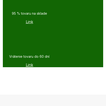
95 % tovaru na sklade
Link
Vrátenie tovaru do 60 dní
Link
Z
á