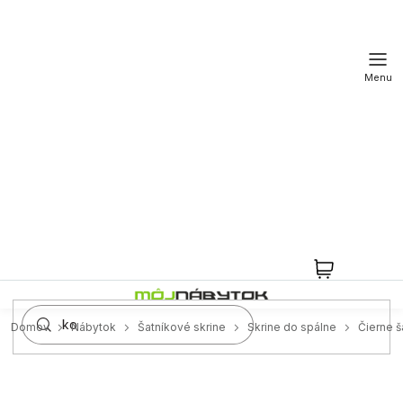
Prejsť
na
obsah
NÁKUPN
KOŠÍK
Domov
Nábytok
Šatníkové skrine
Skrine do spálne
Čierne š