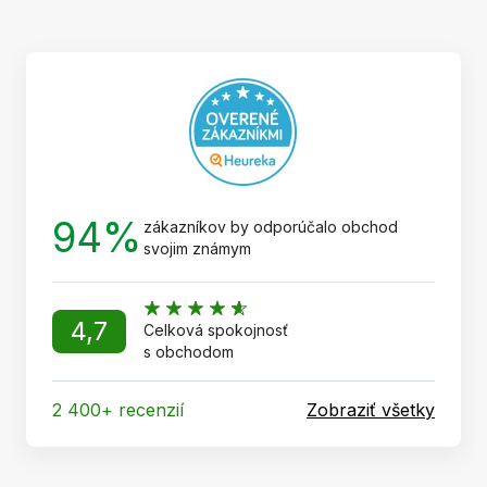
p
ä
t
i
e
94%
zákazníkov by odporúčalo obchod
svojim známym
4,7
Celková spokojnosť
s obchodom
2 400+ recenzií
Zobraziť všetky