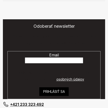
Odoberať newsletter
Vložte svoj e-mail a my Vám budeme zasielať informácie o
nových produktoch na našom e-shope.
Email
Vaše osobné údaje budú spracované podľa
podmienok ochrany
osobných údajov
.
PRIHLÁSIŤ SA
+421 233 323 492