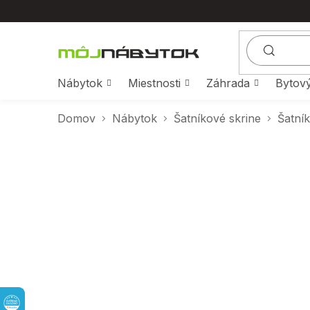
Prejsť
na
obsah
Nábytok
Miestnosti
Záhrada
Bytový
Domov
Nábytok
Šatníkové skrine
Šatní