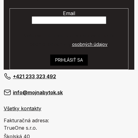
Email
Vaše osobné údaje budú spracované podľa
podmienok ochrany
osobných údajov
.
PRIHLÁSIŤ SA
+421 233 323 492
info@mojnabytok.sk
Všetky kontakty
Fakturačná adresa:
TrueOne s.r.o.
Školská 40