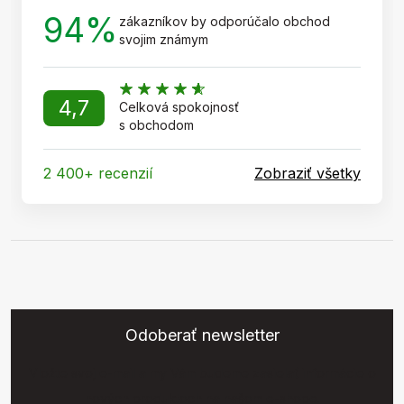
94%
zákazníkov by odporúčalo obchod
svojim známym
4,7
Celková spokojnosť
s obchodom
2 400+ recenzií
Zobraziť všetky
Odoberať newsletter
Vložte svoj e-mail a my Vám budeme zasielať informácie o
nových produktoch na našom e-shope.