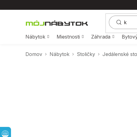
Prejsť
na
obsah
Nábytok
Miestnosti
Záhrada
Bytový
Domov
Nábytok
Stoličky
Jedálenské sto