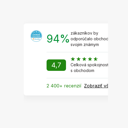
zákazníkov by
94%
odporúčalo obchod
svojim známym
4,7
Celková spokojnosť
s obchodom
2 400+ recenzií
Zobraziť všetky