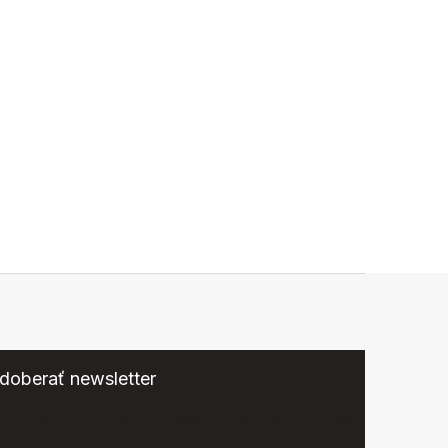
doberať newsletter
eme zasielať informácie o nových produktoch na našom