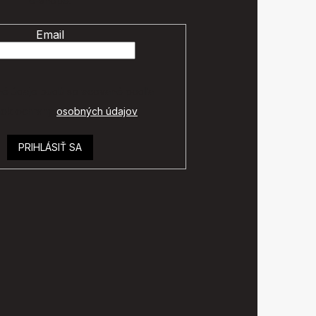
e-shope.
Email
é údaje budú spracované podľa
ok ochrany
osobných údajov
.
PRIHLÁSIŤ SA